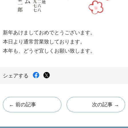
新年あけましておめでとうございます。
本日より通常営業致しております。
本年も、どうぞ宜しくお願い致します。
Facebook
X
シェアする
で
で
シ
ェ
シ
ア
ェ
す
← 前の記事
次の記事 →
る
ア
す